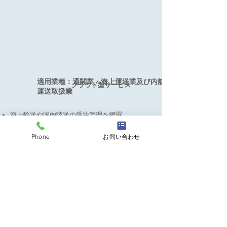
適用業種：通関業・海上運送業及び内航
クラウド型サービス
運送取扱業
海上輸送や国内陸送の受注管理を網羅
最小限の登録で後から詳細のスピーディな処理
請求支払い単位の消込で債権債務を個別管理可
Phone
お問い合わせ
能
経営分析用の様々な管理帳票を標準装備
Webシステムによる個別PCの導入管理の手間を
削減
機能概要
受注管理機能（海上輸入・海上輸出・その
他）、請求／支払管理機能、月次締管理機能、