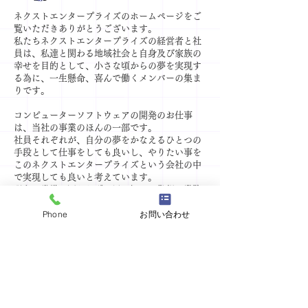
ネクストエンタープライズのホームページをご
覧いただきありがとうございます。
私たちネクストエンタープライズの経営者と社
員は、私達と関わる地域社会と自身及び家族の
幸せを目的として、小さな頃からの夢を実現す
る為に、一生懸命、喜んで働くメンバーの集ま
りです。
コンピューターソフトウェアの開発のお仕事
は、当社の事業のほんの一部です。
社員それぞれが、自分の夢をかなえるひとつの
手段として仕事をしても良いし、やりたい事を
このネクストエンタープライズという会社の中
で実現しても良いと考えています。
現在の常識に囚われず、思い切った発想で業務
を見直して、新しい事に挑戦していく環境をと
Phone
お問い合わせ
ても大切にしています。
仕事は楽なものはひとつもありませんし、社員
同士が協力しなければなかなかうまく行きませ
ん。
チームでの仕事は、時に不協和音も出ますが、
それを恐れず、また決して諦めずに最後までや
り抜きます。