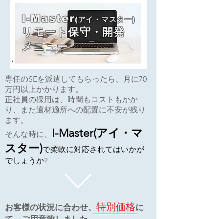
I-Master
(アイ・マスター)
リモート保守・開発
メニュー
専任のSEを派遣してもらったら、月に70
万円以上かかります。
正社員の採用は、時間もコストもかか
り、また適材適所への配置に不安が残り
ます。
I-Master(アイ・マ
​そんな時に、
スター)
で柔軟に対応されてはいかが
でしょうか
?
特別価格
お客様の状況に合わせ、
に