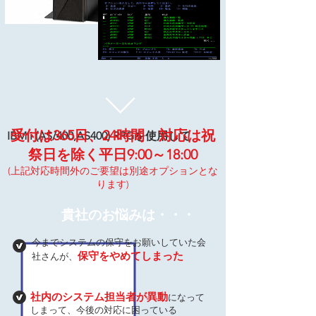
受付は365日、24時間 対応は祝
IBM i (AS/400,AS400) RPGを使用して
祭日を除く平日9:00～18:00
(上記対応時間外のご要望は別途オプションとな
ります)
​貴社のお悩みは・・・
今までシステムの保守をお願いしていた会
保守をやめてしまった
社さんが、
社内のシステム担当者が異動
になって
しまって、今後の対応に困っている