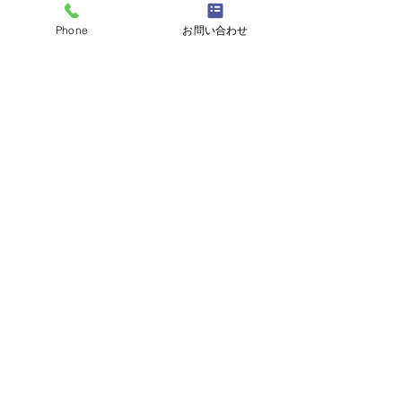
用が発生致します。
Phone
お問い合わせ
※上記の月額費用は税別です。
​※お支払い方法は月払い、又は年払いとな
ります。
​まずは前提条件を
チェック！
VPNを使用して、貴社IBM i(AS/400)への
接続ができる。